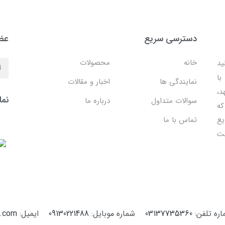
دسترسی سریع
عضو
خانه
محصولات
ید
با
نمایندگی ها
اخبار و مقالات
،
نما
سوالات متداول
درباره ما
که
یع
تماس با ما
فت
ره تلفن:
03137735360
شماره موبایل:
09130221488
ایمیل:
4.com