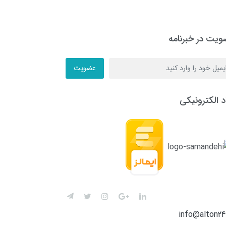
یت در خبرنامه
عضویت
د الکترونیکی
info@alton2