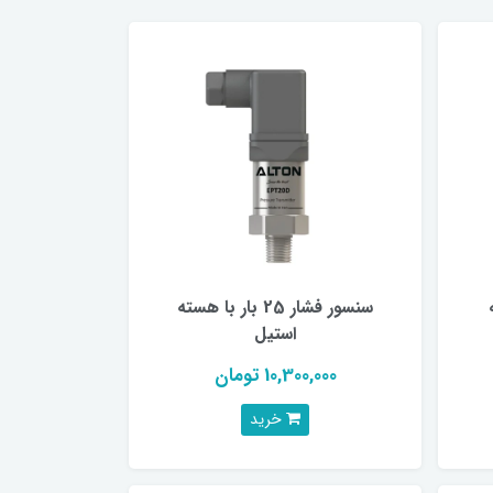
ه
سنسور فشار 25 بار با هسته
استیل
10,300,000 تومان
خرید