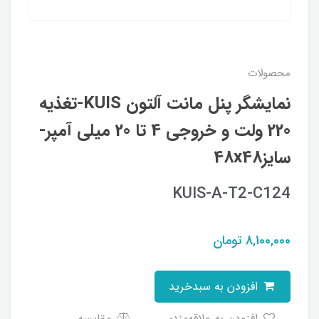
محصولات
نمایشگر پنل مانت آلتون KUIS-تغذیه
220 ولت و خروجی 4 تا 20 میلی آمپر-
سایز48x48
KUIS-A-T2-C124
8,100,000
تومان
افزودن به سبدخرید
افزودن به علاقه‌مندی
مقایسه