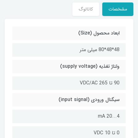
مشخصات
کاتالوگ
ابعاد محصول (Size)
48*48*80 میلی متر
ولتاژ تغذیه (supply voltage)
90 تا 265 VDC/AC
سیگنال ورودی (input signal)
4...20 mA
0 تا 10 VDC