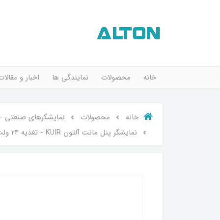
خانه
محصولات
نمایندگی ها
اخبار و مقالات
خانه
محصولات
نمایشگرهای صنعتی - KUI
نمایشگر پنل مانت آلتون KUIR - تغذیه 24 ولت و خروجی 4تا20 میلی آمپر همراه با خروجی RS485-modbus RTU - سایز96x48