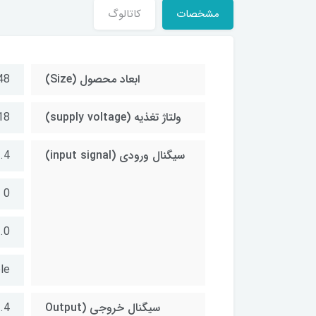
مشخصات
کاتالوگ
ابعاد محصول (Size)
48*96*80 میلی
ولتاژ تغذیه (supply voltage)
18 تا 36 
سیگنال ورودی (input signal)
4...20 mA
0 تا 10 VDC
0...75 mV
le
سیگنال خروجی (Output
4...20 mA