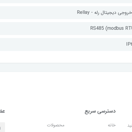
RS485 (modbus RT
IP
دسترسی سریع
عضو
خانه
محصولات
ید