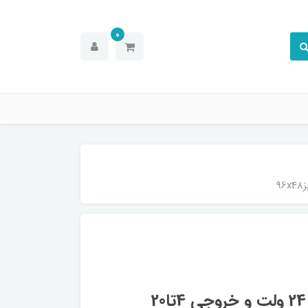
0
نمایشگر پنل مانت آلتون KUIR - تغذیه 24 ولت و خروجی 4تا20