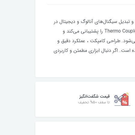
ای اندازه‌گیری ، نمایش و تبدیل سیگنال‌های آنالوگ و دیجیتال در
سیستم‌های صنعتی است. این دستگاه ورودی‌هایی از نوع 0 تا 75 میلی‌ولت، 0 تا 10 ولت DC و 4 تا 20 میلی‌آمپر و Thermo Couple را پشتیبانی می‌کند و
وگ 4 تا 20 میلی‌آمپر همراه با خروجی RS485 (modbus RTU) و تغذیه 24 ولت DC ارائه می‌شود. طراحی کامپکت ، عملکرد دقیق و
 است. اگر دنبال ابزاری مطمئن و کاربردی
قیمت شگفت‌انگیز
تا سقف 50% تخفیف