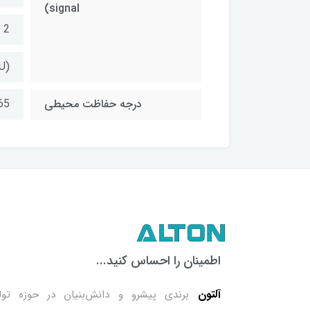
signal)
2 خروجی دیجیتال رله - Rellay
U)
درجه حفاظت محیطی
65
اطمینان را احساس کنید...
آلتون
برندی پیشرو و دانش‌بنیان در حوزه تول