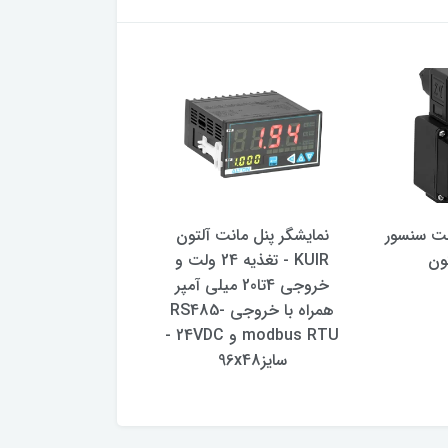
نت سنسور
نمایشگر پنل مانت آلتون
نمایشگر پنل مانت آ
ون
KUIR - تغذیه 24 ولت و
KUIR-ت
خروجی 4تا20 میلی آمپر
خروجی 4 تا 
همراه با خروجی RS485-
24VDC -سایز96x48
modbus RTU و 24VDC -
سایز96x48